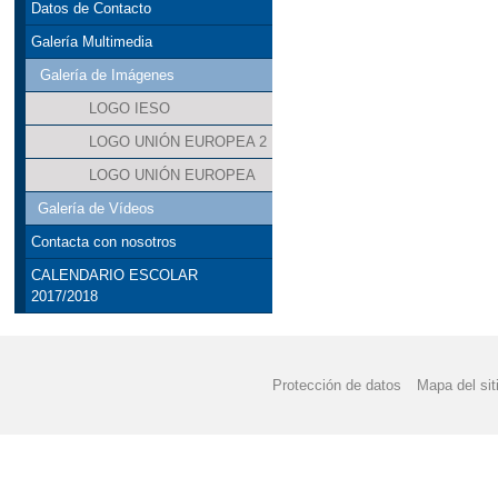
Datos de Contacto
ADMISIÓN CURSO 202
Galería Multimedia
Galería de Imágenes
ANEXO MATEMÁTICA
LOGO IESO
ANEXO PROGRAMACIO
LOGO UNIÓN EUROPEA 2
ANEXO PROGRAMACI
LOGO UNIÓN EUROPEA
Galería de Vídeos
AYUDA LIBROS DE TE
Contacta con nosotros
AYUDA LIBROS DE TE
CALENDARIO ESCOLAR
2017/2018
AYUDA LIBROS DE TE
AYUDAS ACTIVIDADES
Protección de datos
Mapa del sit
AYUDAS ACTIVIDADES
AYUDAS TRANSPORTE