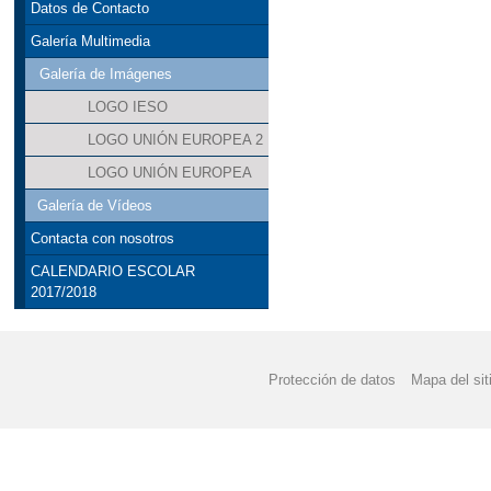
Datos de Contacto
ADMISIÓN CURSO 202
Galería Multimedia
Galería de Imágenes
ANEXO MATEMÁTICA
LOGO IESO
ANEXO PROGRAMACIO
LOGO UNIÓN EUROPEA 2
ANEXO PROGRAMACI
LOGO UNIÓN EUROPEA
Galería de Vídeos
AYUDA LIBROS DE TE
Contacta con nosotros
AYUDA LIBROS DE TE
CALENDARIO ESCOLAR
2017/2018
AYUDA LIBROS DE TE
AYUDAS ACTIVIDADES
Protección de datos
Mapa del sit
AYUDAS ACTIVIDADES
AYUDAS TRANSPORTE