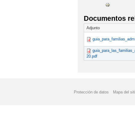
ADMISIÓN CURSO 202
Documentos re
ANEXO MATEMÁTICA
Adjunto
ANEXO PROGRAMACIO
guia_para_familias_admi
ANEXO PROGRAMACI
guia_para_las_familias_
20.pdf
AYUDA LIBROS DE TE
AYUDA LIBROS DE TE
AYUDA LIBROS DE TE
Protección de datos
Mapa del sit
AYUDAS ACTIVIDADES
AYUDAS ACTIVIDADES
AYUDAS TRANSPORTE