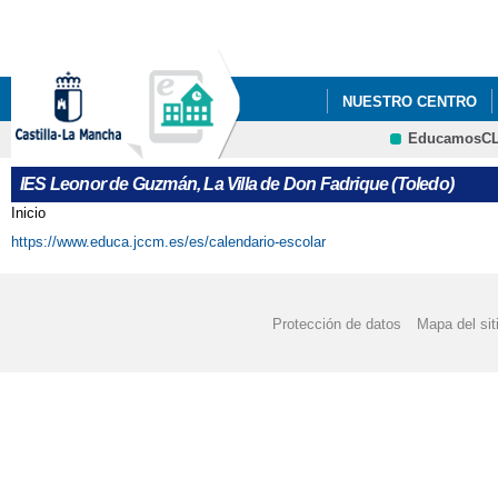
Pa
co
pri
NUESTRO CENTRO
EducamosC
"AULAS DE LA NATUR
IES Leonor de Guzmán, La Villa de Don Fadrique (Toledo)
ACCESO NOTIFICACI
Inicio
Se encuentra usted aquí
https://www.educa.jccm.es/es/calendario-escolar
ACTIVIDADES COMPLE
ADMISIÓN ALUMNADO
Protección de datos
Mapa del sit
ADMISIÓN CICLOS FO
ADMISIÓN CICLOS FO
ADMISIÓN CICLOS F
ADMISIÓN CURSO 201