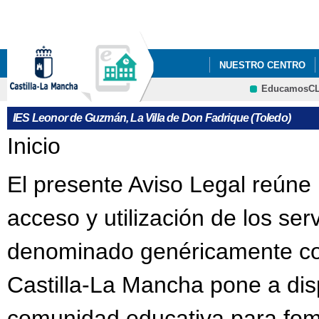
Pa
co
pri
NUESTRO CENTRO
EducamosC
"AULAS DE LA NATUR
IES Leonor de Guzmán, La Villa de Don Fadrique (Toledo)
ACCESO NOTIFICACI
Se encuentra usted aquí
Inicio
ACTIVIDADES COMPLE
El presente Aviso Legal reúne 
ADMISIÓN ALUMNADO
acceso y utilización de los ser
ADMISIÓN CICLOS FO
denominado genéricamente com
ADMISIÓN CICLOS FO
ADMISIÓN CICLOS F
Castilla-La Mancha pone a dis
ADMISIÓN CURSO 201
comunidad educativa para fome