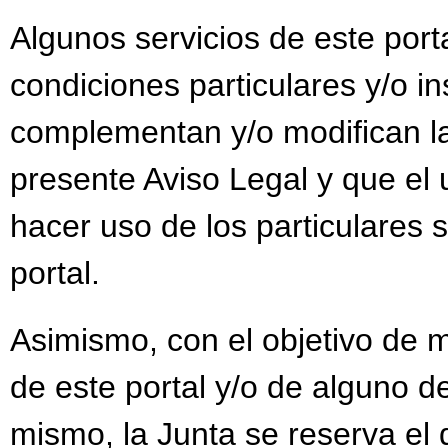
PROGRAMACIÓN GEOGR
Algunos servicios de este port
PROGRAMACIÓN GEOGR
condiciones particulares y/o i
PROGRAMACIÓN GEOGR
complementan y/o modifican la
PROGRAMACIÓN GEOGR
presente Aviso Legal y que el 
PROGRAMACIÓN GEOGR
hacer uso de los particulares s
PROGRAMACIÓN HISTO
portal.
PROGRAMACIÓN IAEE 
PROGRAMACIÓN INGL
Asimismo, con el objetivo de m
PROGRAMACIÓN LATÍN
de este portal y/o de alguno de
PROGRAMACIÓN LENG
mismo, la Junta se reserva el 
PROGRAMACIÓN MÚSI