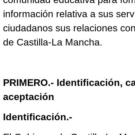
ADMISIÓN CURSO 202
información relativa a sus servic
ANEXO MATEMÁTICA
ciudadanos sus relaciones con
ANEXO PROGRAMACIO
de Castilla-La Mancha.
ANEXO PROGRAMACI
AYUDA LIBROS DE TE
AYUDA LIBROS DE TE
PRIMERO.- Identificación, c
AYUDA LIBROS DE TE
aceptación
AYUDAS ACTIVIDADES
AYUDAS ACTIVIDADES
Identificación.-
AYUDAS TRANSPORTE