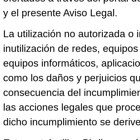
RESOLUCIÓN AYUDAS 
y el presente Aviso Legal.
RÓTULO MATRICULAC
La utilización no autorizada o
VIDEO ESCUELA DE 
inutilización de redes, equipo
MATRICULACIÓN EN 
MATRICULACIÓN BAC
equipos informáticos, aplicacio
como los daños y perjuicios 
consecuencia del incumplimient
las acciones legales que proc
dicho incumplimiento se deriv