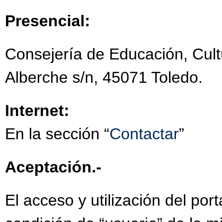
PLAN DE LECTURA CU
Presencial:
PRCESO DE ADMISIÓ
Consejería de Educación, Cult
PROGRAMACIONES CU
Alberche s/n, 45071 Toledo.
PROGRAMACIONES CU
PROGRAMACIÓN ACM 
Internet:
PROGRAMACIÓN ALS (
En la sección “
Contactar
”
PROGRAMACIÓN ANEX
PROGRAMACIÓN ANEX
Aceptación.-
PROGRAMACIÓN BIOL
El acceso y utilización del por
PROGRAMACIÓN CULT