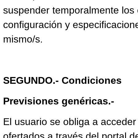
suspender temporalmente los c
PROGRAMACIÓN PLAN
configuración y especificacion
PROGRAMACIÓN PROG
mismo/s.
PROGRAMACIÓN PT C
PROGRAMACIÓN RELIG
PROGRAMACIÓN RELI
SEGUNDO.- Condiciones
PROGRAMACIÓN TECN
PROTECCIÓN DE DATO
Previsiones genéricas.-
PROTECCIÓN DE DATO
PROYECTO EDUCATIVO
El usuario se obliga a acceder
RESOLUCIÓN AYUDAS
ofertados a través del portal 