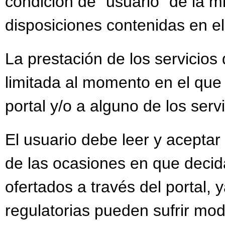
condición de “usuario” de la m
PROGRAMACIÓN D.OR
disposiciones contenidas en el
PROGRAMACIÓN DEP. 
PROGRAMACIÓN DIBU
La prestación de los servicios 
PROGRAMACIÓN DIBU
limitada al momento en el que
PROGRAMACIÓN ECON
portal y/o a alguno de los serv
PROGRAMACIÓN ECON
PROGRAMACIÓN EDUCA
El usuario debe leer y aceptar
PROGRAMACIÓN EVAL
de las ocasiones en que decida
PROGRAMACIÓN EVAL
ofertados a través del portal, 
PROGRAMACIÓN FILOS
regulatorias pueden sufrir mod
PROGRAMACIÓN FRAN