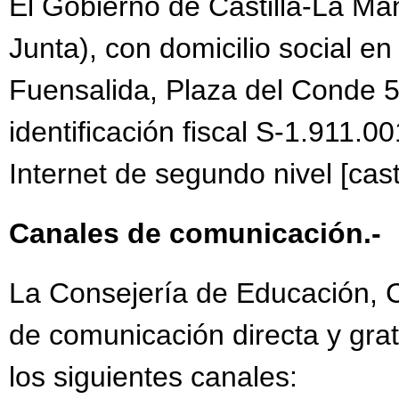
El Gobierno de Castilla-La Ma
AYUDAS TRANSPORTE
Junta), con domicilio social en
CALENDARIO ESCOLA
CALENDARIO ESCOLA
Fuensalida, Plaza del Conde 5
EVALUACIÓN EXT. DP
identificación fiscal S-1.911.00
EXÁMENES DE SEPTI
Internet de segundo nivel [cast
INFORMACIÓN VACUN
Canales de comunicación.-
LOGO UNIÓN EUROPE
MATRICULACIÓN SEPT
La Consejería de Educación, Cu
MATRÍCULA JULIO IE
de comunicación directa y grat
MATRÍCULA JULIO IE
los siguientes canales:
PLAN ACTUACIÓN EVA