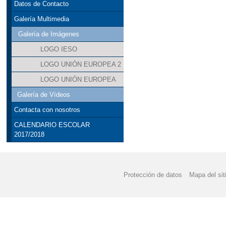
Datos de Contacto
ADMISIÓN CURSO 202
Galería Multimedia
Galería de Imágenes
ANEXO MATEMÁTICA
LOGO IESO
ANEXO PROGRAMACIO
LOGO UNIÓN EUROPEA 2
ANEXO PROGRAMACI
LOGO UNIÓN EUROPEA
Galería de Vídeos
AYUDA LIBROS DE TE
Contacta con nosotros
AYUDA LIBROS DE TE
CALENDARIO ESCOLAR
2017/2018
AYUDA LIBROS DE TE
AYUDAS ACTIVIDADES
Protección de datos
Mapa del sit
AYUDAS ACTIVIDADES
AYUDAS TRANSPORTE